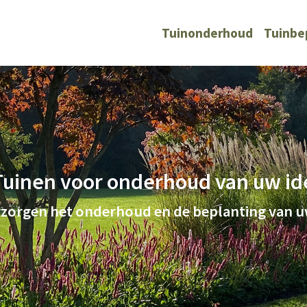
Tuinonderhoud
Tuinbe
Tuinen voor onderhoud van uw ide
rzorgen het onderhoud en de beplanting van u