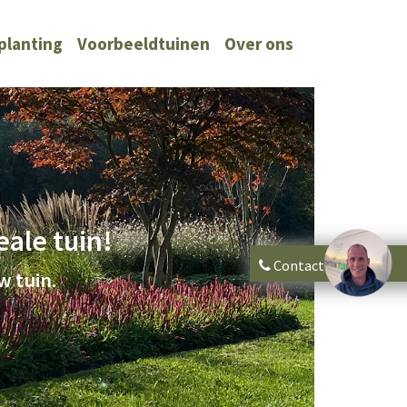
planting
Voorbeeldtuinen
Over ons
ale tuin!
Contact
w tuin.